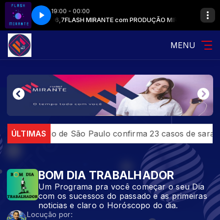
19:00 - 00:00
UÇÃO MIRANTE 96,7
FLASH MIRANTE com PRODUÇÃO MIRANTE 96,7
MENU
ão
ÚLTIMAS
Estado de São Paulo confirma 23 casos de saramp
BOM DIA TRABALHADOR
Um Programa pra você começar o seu Dia
com os sucessos do passado e as primeiras
noticias e claro o Horóscopo do dia.
Locução por: