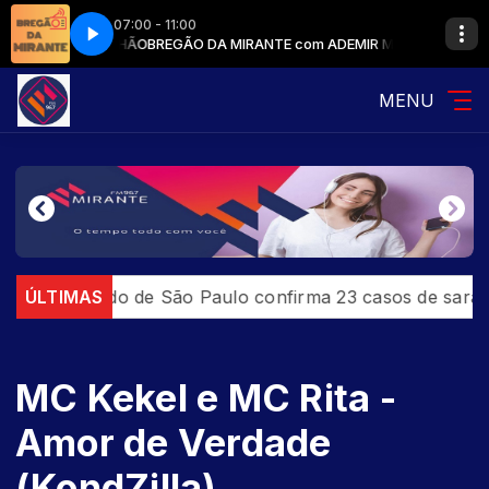
07:00 - 11:00
UÇÃO MIRANTE 96,7
 ADEMIR MARANHÃO
BREGÃO DA MIRANTE com ADEMIR MARANHÃO
PLAYLIST MIRANTE com PRODUÇÃO MIRANTE 96,7
MENU
ÚLTIMAS
Estado de São Paulo confirma 23 casos de sarampo;
MC Kekel e MC Rita -
Amor de Verdade
(KondZilla)