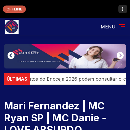
OFFLINE
MENU
Candidatos do Encceja 2026 podem consultar o cartão 
ÚLTIMAS
Mari Fernandez | MC
Ryan SP | MC Danie -
LOVE ABSURDO