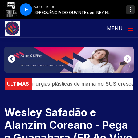
16:00 - 19:00
 com NEY NUNES
FREQUÊNCIA DO OUVINTE com NEY NUNES
MENU
aram
ÚLTIMAS
Cirurgias plásticas de mama no SUS crescem ma
Wesley Safadão e
Alanzim Coreano - Pega
o Guanabara (EP Ao Vivo