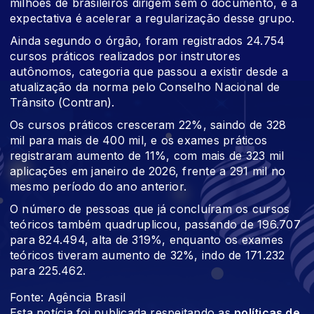
milhões de brasileiros dirigem sem o documento, e a
expectativa é acelerar a regularização desse grupo.
Ainda segundo o órgão, foram registrados 24.754
cursos práticos realizados por instrutores
autônomos, categoria que passou a existir desde a
atualização da norma pelo Conselho Nacional de
Trânsito (Contran).
Os cursos práticos cresceram 22%, saindo de 328
mil para mais de 400 mil, e os exames práticos
registraram aumento de 11%, com mais de 323 mil
aplicações em janeiro de 2026, frente a 291 mil no
mesmo período do ano anterior.
O número de pessoas que já concluíram os cursos
teóricos também quadruplicou, passando de 196.707
para 824.494, alta de 319%, enquanto os exames
teóricos tiveram aumento de 32%, indo de 171.232
para 225.462.
Fonte: Agência Brasil
Esta notícia foi publicada respeitando as
políticas de