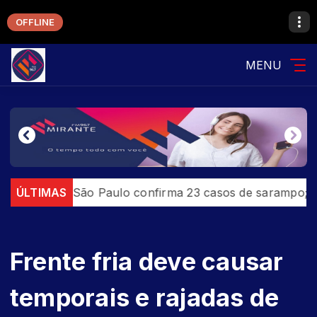
OFFLINE
MENU
o de São Paulo confirma 23 casos de sarampo; 16 não se
ÚLTIMAS
Frente fria deve causar
temporais e rajadas de