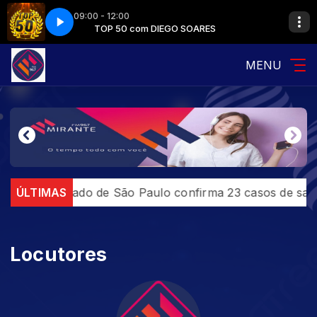
09:00 - 12:00
OARES
TOP 50 com DIEGO SOARES
MENU
ição
ÚLTIMAS
Estado de São Paulo confirma 23 casos de sara
Locutores