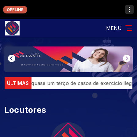
OFFLINE
MENU
 concentra quase um terço de casos de exercício ilegal d
ÚLTIMAS
Locutores