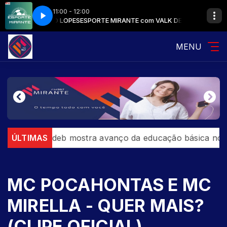
11:00 - 12:00
O E VERINALDO LOPES
ESPORTE MIRANTE com VALK DE MACEDO E VERI
MENU
2027
ÚLTIMAS
Ideb mostra avanço da educação básica no país
MC POCAHONTAS E MC
MIRELLA - QUER MAIS?
(CLIPE OFICIAL)