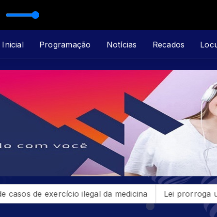
O E VERINALDO LOPES
Inicial
Programação
Notícias
Recados
Loc
rcício ilegal da medicina
Lei prorroga uso do FGTS e