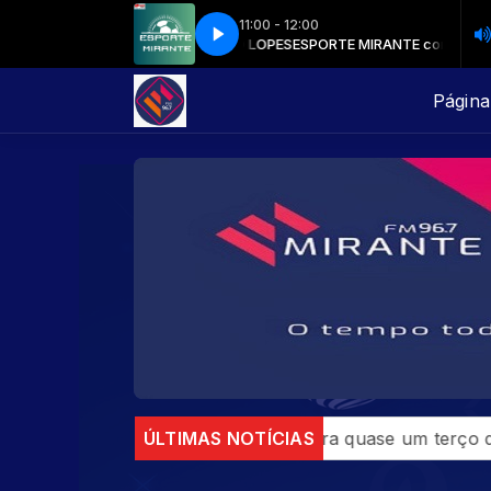
11:00 - 12:00
DE MACEDO E VERINALDO LOPES
ESPORTE MIRANTE com VALK DE MACED
Página 
cística
Rio concentra quase um terço de casos de exe
ÚLTIMAS NOTÍCIAS